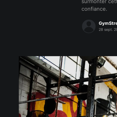
surmonter cett
confiance.
GymStr
28 sept. 