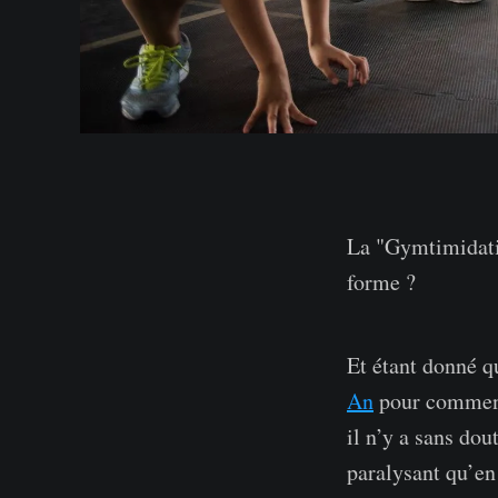
La "Gymtimidatio
forme ?
Et étant donné 
An
pour commence
il n’y a sans do
paralysant qu’e