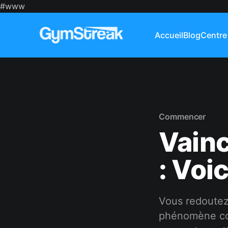
#www
Accueil
Blog
Centre
Commencer
Vainc
: Voi
Vous redoutez 
phénomène cou