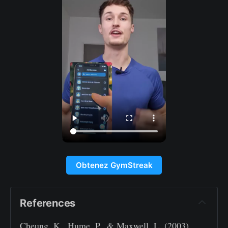
Obtenez GymStreak
References
Cheung, K., Hume, P., & Maxwell, L. (2003).